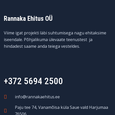
Rannaka Ehitus OÜ
Viime igat projekti läbi suhtumisega nagu ehitaksime
iseendale. Põhjalikuma ülevaate teenustest ja
hindadest saame anda teiega vesteldes.
+372 5694 2500
info@rannakaehitus.ee
Paju tee 74, Vanamõisa küla Saue vald Harjumaa
76506