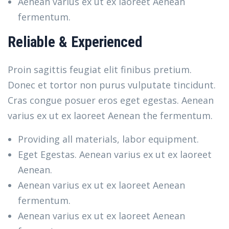
Aenean varius ex ut ex laoreet Aenean
fermentum.
Reliable & Experienced
Proin sagittis feugiat elit finibus pretium.
Donec et tortor non purus vulputate tincidunt.
Cras congue posuer eros eget egestas. Aenean
varius ex ut ex laoreet Aenean the fermentum.
Providing all materials, labor equipment.
Eget Egestas. Aenean varius ex ut ex laoreet
Aenean.
Aenean varius ex ut ex laoreet Aenean
fermentum.
Aenean varius ex ut ex laoreet Aenean