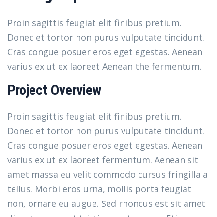
Proin sagittis feugiat elit finibus pretium.
Donec et tortor non purus vulputate tincidunt.
Cras congue posuer eros eget egestas. Aenean
varius ex ut ex laoreet Aenean the fermentum.
Project Overview
Proin sagittis feugiat elit finibus pretium.
Donec et tortor non purus vulputate tincidunt.
Cras congue posuer eros eget egestas. Aenean
varius ex ut ex laoreet fermentum. Aenean sit
amet massa eu velit commodo cursus fringilla a
tellus. Morbi eros urna, mollis porta feugiat
non, ornare eu augue. Sed rhoncus est sit amet